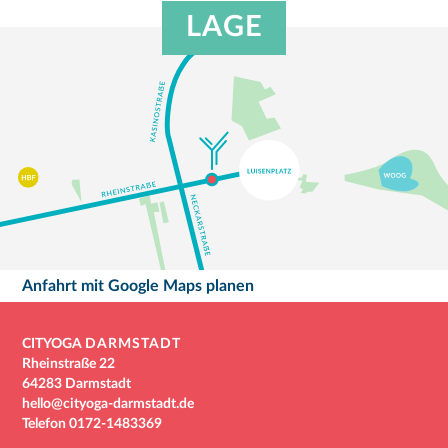
LAGE
Anfahrt mit Google Maps planen
CITYOGA
DARMSTADT
Rheinstraße 22
64283 Darmstadt
hello@cityoga-darmstadt.de
Telefon
0172-1483369