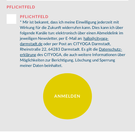
PFLICHTFELD
PFLICHTFELD
* Mir ist bekan­nt, dass ich meine Ein­wil­li­gung jed­erzeit mit
Wirkung für die Zukunft wider­rufen kann. Dies kann ich über
fol­gende Kanäle tun: elek­tronisch über ei­nen Ab­meldelink im
jew­eili­gen Newslet­ter, per E-Mail an:
hallo@cityoga-
darmstadt.de
oder per Post an: CITYOGA Darmstadt,
Rheinstraße 22, 64283 Darmstadt. Es gilt die
Daten­schutz­
erk­lärung
des CITYOGA, die auch weitere In­for­ma­tio­nen über
Möglichkeit­en zur Berich­ti­gung, Löschung und Sper­rung
mein­er Dat­en bein­hal­tet.