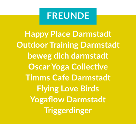
FREUNDE
Happy Place Darmstadt
Outdoor Training Darmstadt
beweg dich darmstadt
Oscar Yoga Collective
Timms Cafe Darmstadt
Flying Love Birds
Yogaflow Darmstadt
Triggerdinger